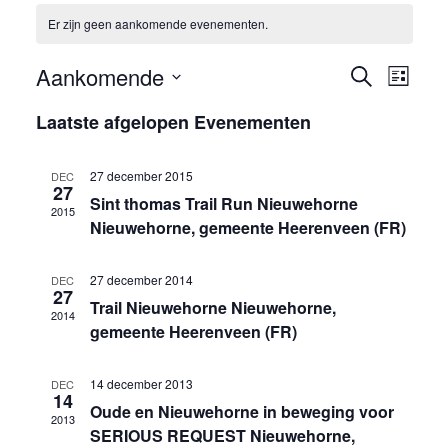
Er zijn geen aankomende evenementen.
E
E
Aankomende
Z
L
o
S
i
v
v
Laatste afgelopen Evenementen
e
j
e
k
s
e
e
l
e
t
27 december 2015
DEC
n
e
27
n
n
Sint thomas Trail Run Nieuwehorne
2015
c
Nieuwehorne, gemeente Heerenveen (FR)
e
e
t
e
m
m
27 december 2014
DEC
27
e
Trail Nieuwehorne Nieuwehorne,
e
e
2014
r
gemeente Heerenveen (FR)
e
n
n
e
14 december 2013
DEC
14
t
t
Oude en Nieuwehorne in beweging voor
n
2013
SERIOUS REQUEST Nieuwehorne,
d