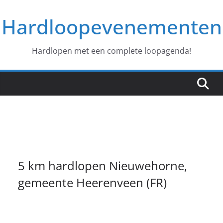
Ga
Hardloopevenementen
naar
de
inhoud
Hardlopen met een complete loopagenda!
5 km hardlopen Nieuwehorne,
gemeente Heerenveen (FR)