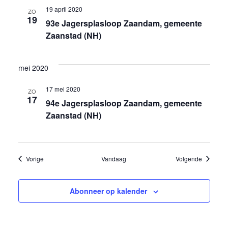
a
19 april 2020
ZO
19
93e Jagersplasloop Zaandam, gemeente
t
Zaanstad (NH)
i
e
mei 2020
17 mei 2020
ZO
17
94e Jagersplasloop Zaandam, gemeente
Zaanstad (NH)
Evenementen
Eveneme
Vorige
Vandaag
Volgende
Abonneer op kalender