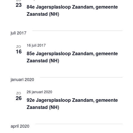
r
g
23
84e Jagersplasloop Zaandam, gemeente
Zaanstad (NH)
g
a
e
t
juli 2017
v
i
16 juli 2017
ZO
e
e
16
85e Jagersplasloop Zaandam, gemeente
Zaanstad (NH)
n
n
januari 2020
a
26 januari 2020
ZO
26
v
92e Jagersplasloop Zaandam, gemeente
Zaanstad (NH)
i
g
april 2020