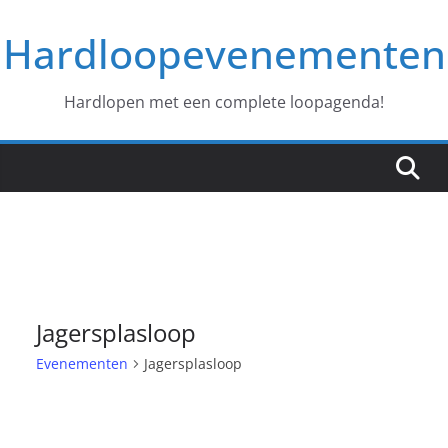
Ga
Hardloopevenementen
naar
de
inhoud
Hardlopen met een complete loopagenda!
Jagersplasloop
Evenementen
Jagersplasloop