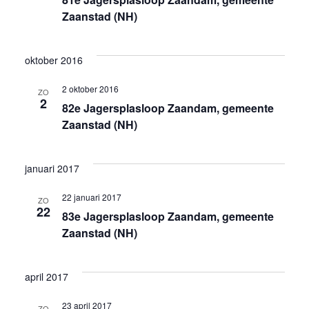
Z
e
u
Zaanstad (NH)
m
o
r
.
e
g
oktober 2016
k
a
2 oktober 2016
ZO
2
82e Jagersplasloop Zaandam, gemeente
e
v
Zaanstad (NH)
n
e
januari 2017
e
n
22 januari 2017
n
n
ZO
22
83e Jagersplasloop Zaandam, gemeente
w
a
Zaanstad (NH)
e
v
april 2017
e
i
23 april 2017
ZO