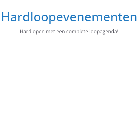
Ga
Hardloopevenementen
naar
de
inhoud
Hardlopen met een complete loopagenda!