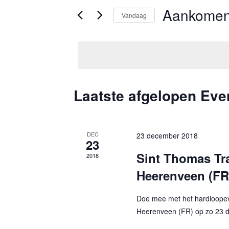
e
Aankome
e
Vandaag
n
e
S
n
e
e
k
l
m
e
e
y
e
c
Laatste afgelopen Ev
w
t
n
o
e
r
t
e
DEC
23 december 2018
d
23
r
e
Sint Thomas Tr
i
2018
e
n
n
Heerenveen (FR
e
.
n
Z
Z
Doe mee met het hardloope
d
Heerenveen (FR) op zo 23 
o
o
a
e