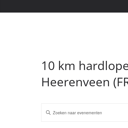
10 km hardlop
Heerenveen (FR
E
V
v
u
l