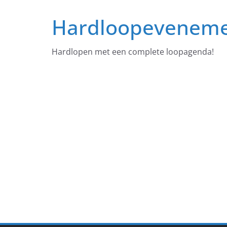
Ga
Hardloopevenem
naar
de
inhoud
Hardlopen met een complete loopagenda!