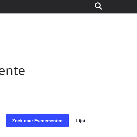
ente
E
Zoek naar Evenementen
Lijst
v