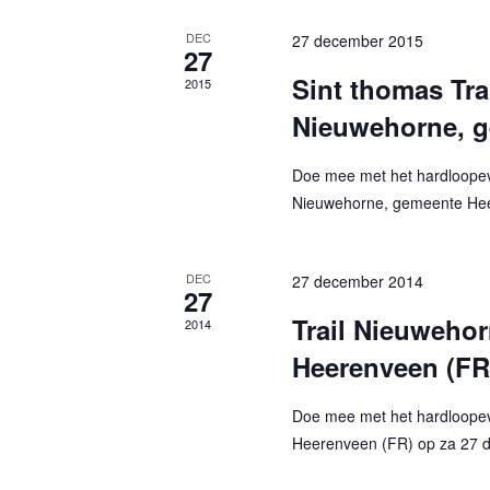
t
e
k
u
DEC
27 december 2015
27
k
v
m
Sint thomas Tr
2015
o
.
e
o
Nieuwehorne, g
n
r
Doe mee met het hardloopev
E
e
Nieuwehorne, gemeente Hee
v
n
e
n
w
DEC
27 december 2014
27
e
Trail Nieuweho
e
2014
m
Heerenveen (FR
e
e
n
r
Doe mee met het hardloope
t
Heerenveen (FR) op za 27 d
e
g
n