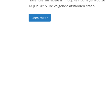
Hollandia variabele trimloop te Hoorn (NH) op zo
14 jun 2015. De volgende afstanden staan
Lees meer