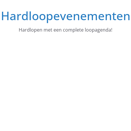
Ga
Hardloopevenementen
naar
de
inhoud
Hardlopen met een complete loopagenda!