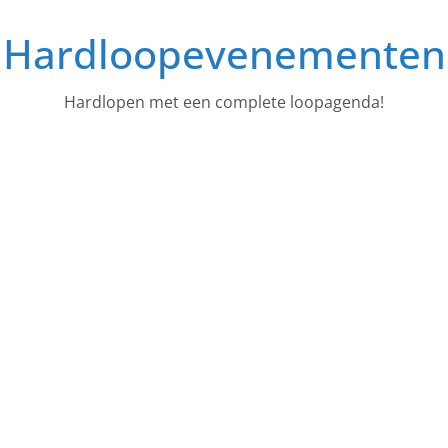
Ga
Hardloopevenementen
naar
de
inhoud
Hardlopen met een complete loopagenda!