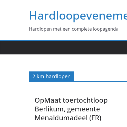
Ga
Hardloopevenem
naar
de
inhoud
Hardlopen met een complete loopagenda!
2 km hardlopen
OpMaat toertochtloop
Berlikum, gemeente
Menaldumadeel (FR)