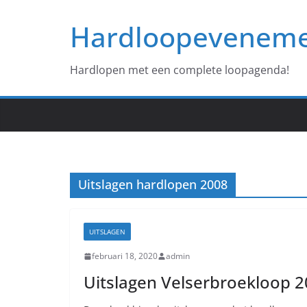
Ga
Hardloopevenem
naar
de
inhoud
Hardlopen met een complete loopagenda!
Uitslagen hardlopen 2008
UITSLAGEN
februari 18, 2020
admin
Uitslagen Velserbroekloop 