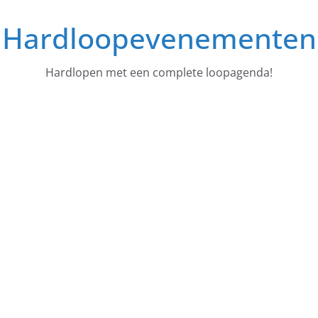
Ga
Hardloopevenementen
naar
de
inhoud
Hardlopen met een complete loopagenda!