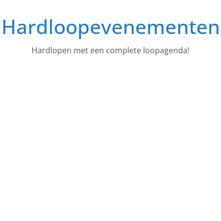
Ga
Hardloopevenementen
naar
de
inhoud
Hardlopen met een complete loopagenda!