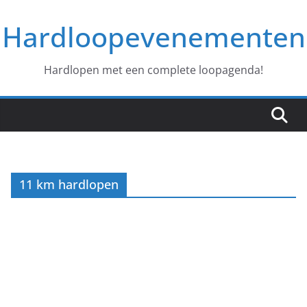
Ga
Hardloopevenementen
naar
de
inhoud
Hardlopen met een complete loopagenda!
11 km hardlopen