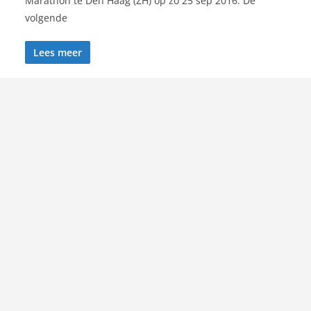
Marathon te Den Haag (ZH) op zo 25 sep 2016. De
volgende
Lees meer