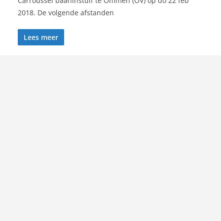
Carroussel baaninstuif te Ommen (OV) op do 22 feb
2018. De volgende afstanden
Lees meer