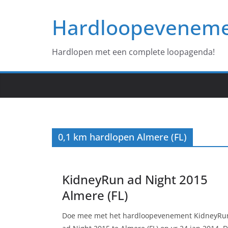
Ga
Hardloopevenem
naar
de
inhoud
Hardlopen met een complete loopagenda!
0,1 km hardlopen Almere (FL)
KidneyRun ad Night 2015
Almere (FL)
Doe mee met het hardloopevenement KidneyRu