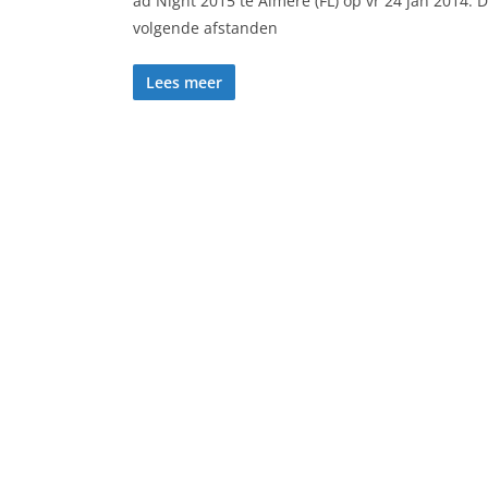
ad Night 2015 te Almere (FL) op vr 24 jan 2014. 
volgende afstanden
Lees meer