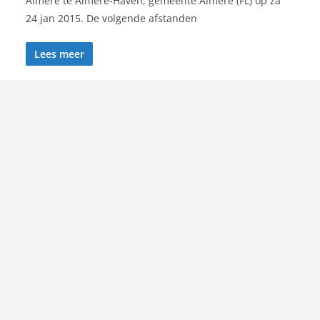
Almere te Almere-Haven, gemeente Almere (FL) op za
24 jan 2015. De volgende afstanden
Lees meer