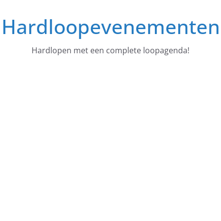
Ga
Hardloopevenementen
naar
de
inhoud
Hardlopen met een complete loopagenda!