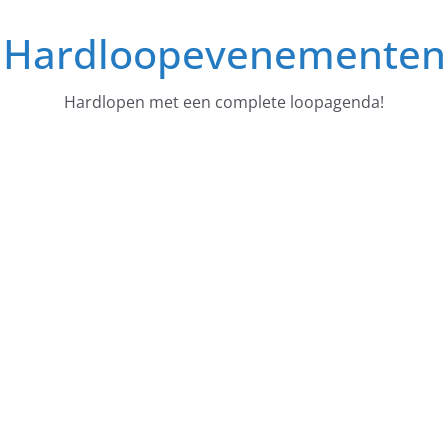
Ga
Hardloopevenementen
naar
de
inhoud
Hardlopen met een complete loopagenda!