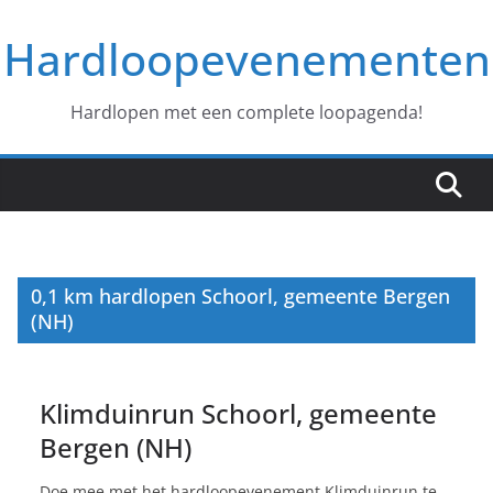
Ga
Hardloopevenementen
naar
de
inhoud
Hardlopen met een complete loopagenda!
0,1 km hardlopen Schoorl, gemeente Bergen
(NH)
Klimduinrun Schoorl, gemeente
Bergen (NH)
Doe mee met het hardloopevenement Klimduinrun te