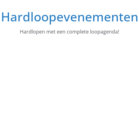
Ga
Hardloopevenementen
naar
de
inhoud
Hardlopen met een complete loopagenda!