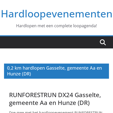
Ga
Hardloopevenementen
naar
de
inhoud
Hardlopen met een complete loopagenda!
0,2 km hardlopen Gasselte, gemeente Aa en
Hunze (DR)
RUNFORESTRUN DX24 Gasselte,
gemeente Aa en Hunze (DR)
Doe mee met het hardloopevenement RUNFORESTRUN