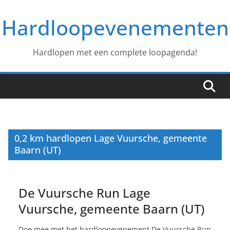
Ga
Hardloopevenementen
naar
de
inhoud
Hardlopen met een complete loopagenda!
0,2 km hardlopen Lage Vuursche, gemeente
Baarn (UT)
De Vuursche Run Lage
Vuursche, gemeente Baarn (UT)
Doe mee met het hardloopevenement De Vuursche Run