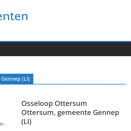
enten
Gennep (LI)
Osseloop Ottersum
Ottersum, gemeente Gennep
(LI)
te