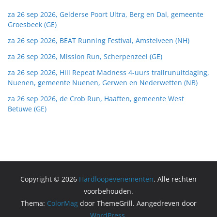
za 26 sep 2026, Gelderse Poort Ultra, Berg en Dal, gemeente
Groesbeek (GE)
za 26 sep 2026, BEAT Running Festival, Amstelveen (NH)
za 26 sep 2026, Mission Run, Scherpenzeel (GE)
za 26 sep 2026, Hill Repeat Madness 4-uurs trailrunuitdaging,
Nuenen, gemeente Nuenen, Gerwen en Nederwetten (NB)
za 26 sep 2026, de Crob Run, Haaften, gemeente West
Betuwe (GE)
Copyright © 2026
Hardloopevenementen
. Alle rechten
voorbehouden.
Thema:
ColorMag
door ThemeGrill. Aangedreven door
WordPress
.