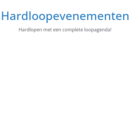
Ga
Hardloopevenementen
naar
de
inhoud
Hardlopen met een complete loopagenda!