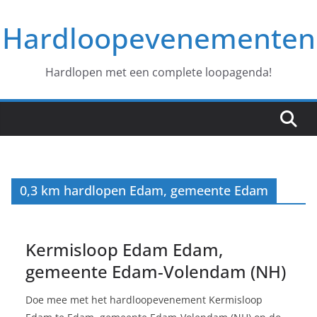
Ga
Hardloopevenementen
naar
de
inhoud
Hardlopen met een complete loopagenda!
0,3 km hardlopen Edam, gemeente Edam
Kermisloop Edam Edam,
gemeente Edam-Volendam (NH)
Doe mee met het hardloopevenement Kermisloop