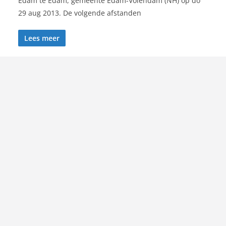
Edam te Edam, gemeente Edam-Volendam (NH) op do
29 aug 2013. De volgende afstanden
Lees meer