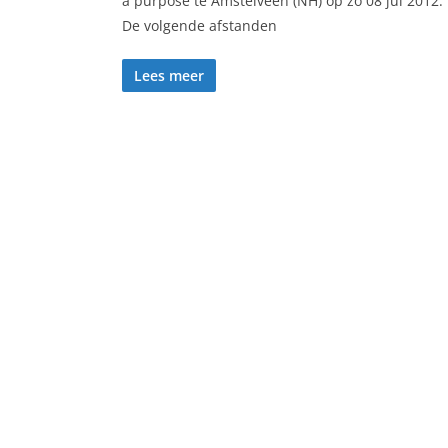
a purpose te Amstelveen (NH) op zo 08 jul 2012.
De volgende afstanden
Lees meer