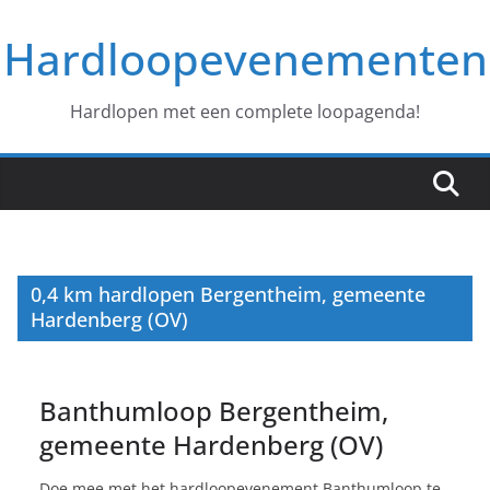
Ga
Hardloopevenementen
naar
de
inhoud
Hardlopen met een complete loopagenda!
0,4 km hardlopen Bergentheim, gemeente
Hardenberg (OV)
Banthumloop Bergentheim,
gemeente Hardenberg (OV)
Doe mee met het hardloopevenement Banthumloop te