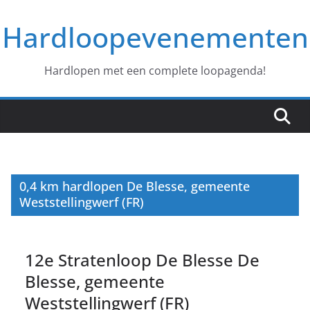
Ga
Hardloopevenementen
naar
de
inhoud
Hardlopen met een complete loopagenda!
0,4 km hardlopen De Blesse, gemeente
Weststellingwerf (FR)
12e Stratenloop De Blesse De
Blesse, gemeente
Weststellingwerf (FR)