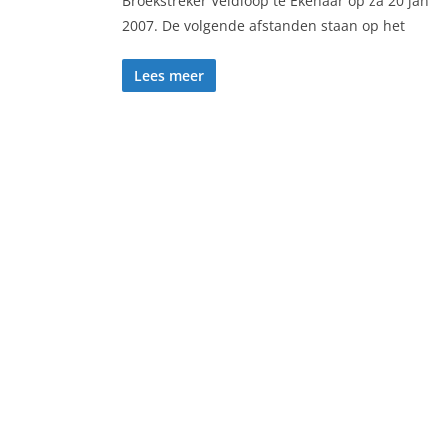
Broekstreker Veldloop te Ekehaar op za 20 jan
2007. De volgende afstanden staan op het
Lees meer