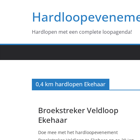
Ga
Hardloopevenem
naar
de
inhoud
Hardlopen met een complete loopagenda!
0,4 km hardlopen Ekehaar
Broekstreker Veldloop
Ekehaar
Doe mee met het hardloopevenement