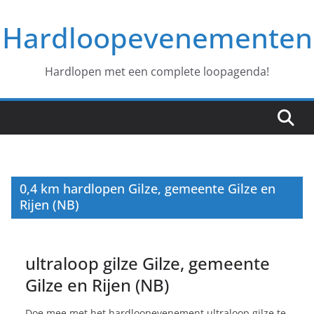
Ga
Hardloopevenementen
naar
de
inhoud
Hardlopen met een complete loopagenda!
0,4 km hardlopen Gilze, gemeente Gilze en
Rijen (NB)
ultraloop gilze Gilze, gemeente
Gilze en Rijen (NB)
Doe mee met het hardloopevenement ultraloop gilze te