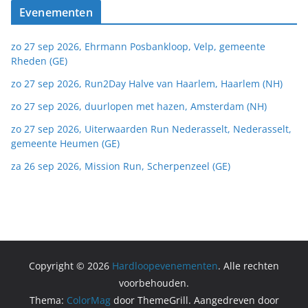
Evenementen
zo 27 sep 2026, Ehrmann Posbankloop, Velp, gemeente
Rheden (GE)
zo 27 sep 2026, Run2Day Halve van Haarlem, Haarlem (NH)
zo 27 sep 2026, duurlopen met hazen, Amsterdam (NH)
zo 27 sep 2026, Uiterwaarden Run Nederasselt, Nederasselt,
gemeente Heumen (GE)
za 26 sep 2026, Mission Run, Scherpenzeel (GE)
Copyright © 2026
Hardloopevenementen
. Alle rechten
voorbehouden.
Thema:
ColorMag
door ThemeGrill. Aangedreven door