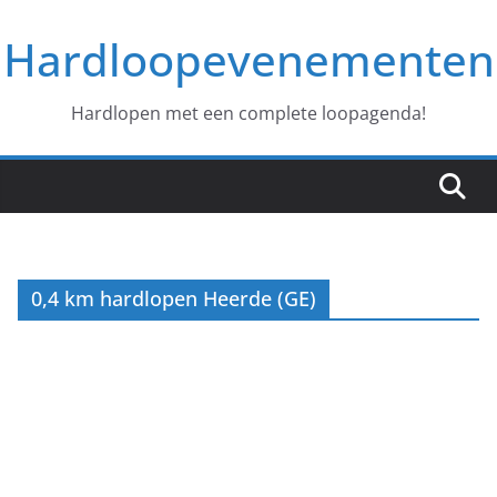
Ga
Hardloopevenementen
naar
de
inhoud
Hardlopen met een complete loopagenda!
0,4 km hardlopen Heerde (GE)