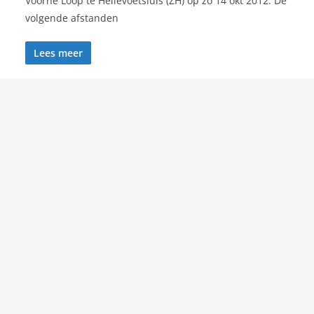
Voorne Loop te Hellevoetsluis (ZH) op zo 14 okt 2012. De
volgende afstanden
Lees meer