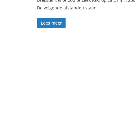
Leekster Lenteloop te Leek (GR) op za 21 mrt 200
De volgende afstanden staan
Lees meer