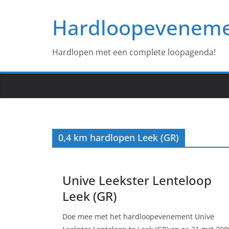
Ga
Hardloopevenem
naar
de
inhoud
Hardlopen met een complete loopagenda!
0,4 km hardlopen Leek (GR)
Unive Leekster Lenteloop
Leek (GR)
Doe mee met het hardloopevenement Unive