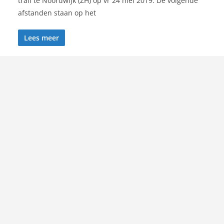
trail te Noordwijk (ZH) op vr 24 mei 2019. De volgende
afstanden staan op het
Lees meer