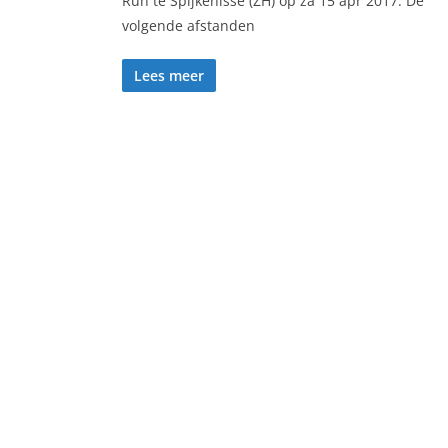
Run te Spijkenisse (ZH) op za 15 apr 2017. De
volgende afstanden
Lees meer