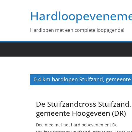
Ga
Hardloopevenem
naar
de
inhoud
Hardlopen met een complete loopagenda!
0,4 km hardlopen Stuifzand, gemeente
De Stuifzandcross Stuifzand,
gemeente Hoogeveen (DR)
Doe mee met het hardloopevenement De