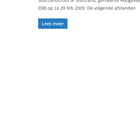
Stuifzandcross te Stuifzand, gemeente Hoogeve
(DR) op za 28 feb 2009. De volgende afstanden
Lees meer