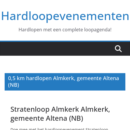
Ga
Hardloopevenementen
naar
de
inhoud
Hardlopen met een complete loopagenda!
0,5 km hardlopen Almkerk, gemeente Altena
(NB)
Stratenloop Almkerk Almkerk,
gemeente Altena (NB)
Doe mee met het hardloopevenement Stratenloop