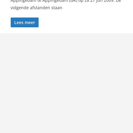
Appingedam te Appingedam (GR) op za 27 jun 2009. De
volgende afstanden staan
Lees meer