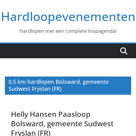
Ga
Hardloopevenementen
naar
de
inhoud
Hardlopen met een complete loopagenda!
0,5 km hardlopen Bolsward, gemeente
Sudwest Fryslan (FR)
Helly Hansen Paasloop
Bolsward, gemeente Sudwest
Fryslan (FR)