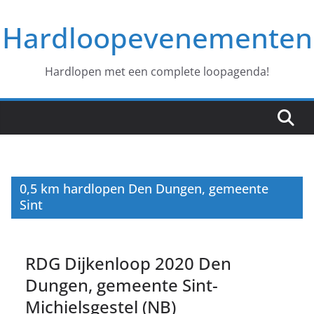
Ga
Hardloopevenementen
naar
de
inhoud
Hardlopen met een complete loopagenda!
0,5 km hardlopen Den Dungen, gemeente
Sint
RDG Dijkenloop 2020 Den
Dungen, gemeente Sint-
Michielsgestel (NB)