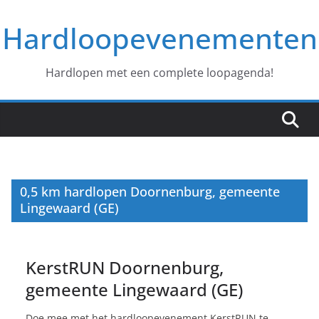
Ga
Hardloopevenementen
naar
de
inhoud
Hardlopen met een complete loopagenda!
0,5 km hardlopen Doornenburg, gemeente
Lingewaard (GE)
KerstRUN Doornenburg,
gemeente Lingewaard (GE)
Doe mee met het hardloopevenement KerstRUN te