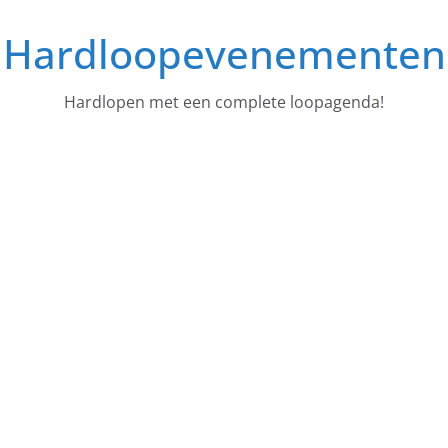
Ga
Hardloopevenementen
naar
de
inhoud
Hardlopen met een complete loopagenda!