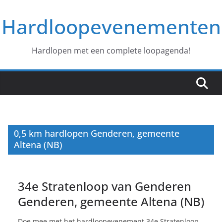
Ga
Hardloopevenementen
naar
de
inhoud
Hardlopen met een complete loopagenda!
0,5 km hardlopen Genderen, gemeente
Altena (NB)
34e Stratenloop van Genderen
Genderen, gemeente Altena (NB)
Doe mee met het hardloopevenement 34e Stratenloop