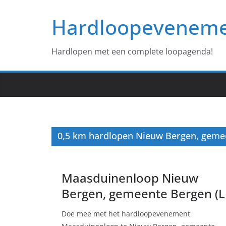
Ga
Hardloopevenem
naar
de
inhoud
Hardlopen met een complete loopagenda!
0,5 km hardlopen Nieuw Bergen, gemee
Maasduinenloop Nieuw
Bergen, gemeente Bergen (LI
Doe mee met het hardloopevenement