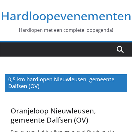
Ga
Hardloopevenementen
naar
de
inhoud
Hardlopen met een complete loopagenda!
0,5 km hardlopen Nieuwleusen, gemeente
Dalfsen (OV)
Oranjeloop Nieuwleusen,
gemeente Dalfsen (OV)
Doe mee met het hardloopevenement Oranjeloop te