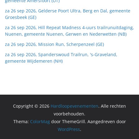
gemeente Amersfoort (UT)
za 26 sep 2026, Gelderse Poort Ultra, Berg en Dal, gemeente
Groesbeek (GE)
za 26 sep 2026, Hill Repeat Madness 4-uurs trailrunuitdaging,
Nuenen, gemeente Nuenen, Gerwen en Nederwetten (NB)
za 26 sep 2026, Mission Run, Scherpenzeel (GE)
za 26 sep 2026, Spanderswoud Trailrun, 's-Graveland,
gemeente Wijdemeren (NH)
Copyright © 2026
Hardloopevenementen
. Alle rechten
voorbehouden.
Thema:
ColorMag
door ThemeGrill. Aangedreven door
WordPress
.