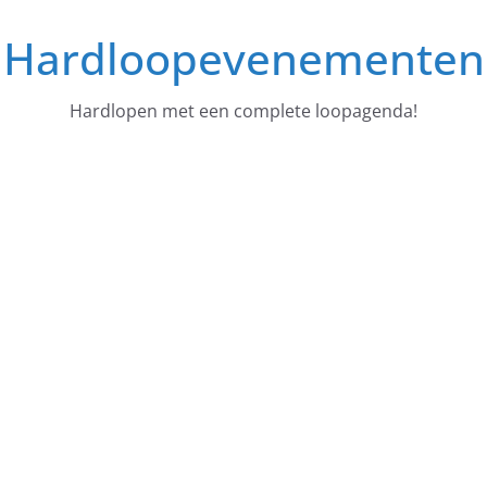
Ga
Hardloopevenementen
naar
de
inhoud
Hardlopen met een complete loopagenda!