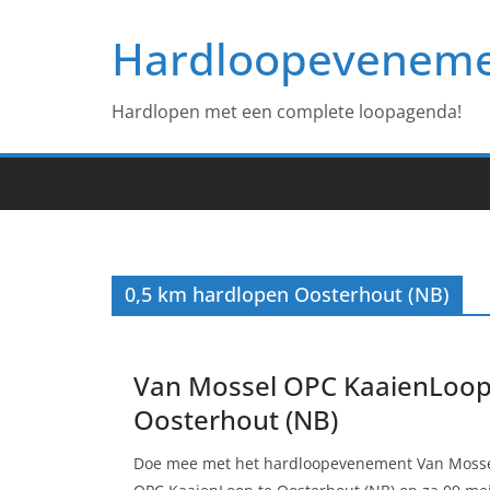
Ga
Hardloopevenem
naar
de
inhoud
Hardlopen met een complete loopagenda!
0,5 km hardlopen Oosterhout (NB)
Van Mossel OPC KaaienLoo
Oosterhout (NB)
Doe mee met het hardloopevenement Van Moss