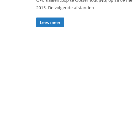
OPC KaaienLoop te Oosterhout (NB) op za 09 me
2015. De volgende afstanden
Lees meer