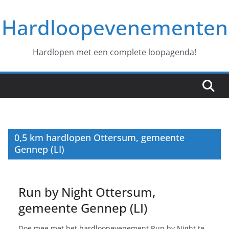
Ga
Hardloopevenementen
naar
de
inhoud
Hardlopen met een complete loopagenda!
0,5 km hardlopen Ottersum, gemeente
Gennep (LI)
Run by Night Ottersum,
gemeente Gennep (LI)
Doe mee met het hardloopevenement Run by Night te