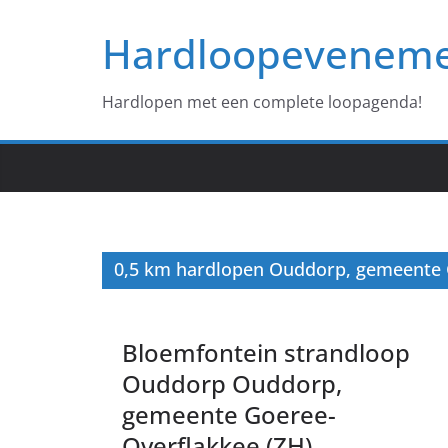
Ga
Hardloopevenem
naar
de
inhoud
Hardlopen met een complete loopagenda!
0,5 km hardlopen Ouddorp, gemeente
Bloemfontein strandloop
Ouddorp Ouddorp,
gemeente Goeree-
Overflakkee (ZH)